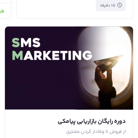
15 دقیقه
رای
دوره رایگان بازاریابی پیامکی
از فروش تا وفادار کردن مشتری