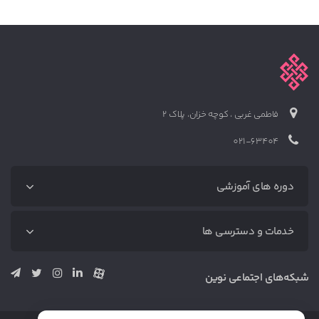
فاطمی غربی ، کوچه خزان، پلاک 2
021-63404
دوره های آموزشی
دوره‌های آموزشی
خدمات و دسترسی ها
آموزش رایگان
دوره دیجیتال مارکتینگ (پکیج کامل)
متخصص‌ها
شبکه‌های اجتماعی نوین
دوره بازاریابی محتوا (پکیج کامل)
خدمات
دوره سئو (پکیج کامل)
وبلاگ