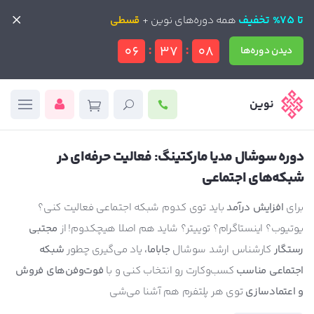
تا 75% تخفیف
تا 75% تخفیف
همه دوره‌های نوین +
همه دوره‌های نوین +
قسطی
قسطی
:
:
06
37
08
دیدن دوره‌ها
دیدن دوره‌ها
نوین
دوره سوشال مدیا مارکتینگ: فعالیت حرفه‌ای در
شبکه‌های اجتماعی
برای
افزایش درآمد
باید توی کدوم شبکه اجتماعی فعالیت کنی؟
یوتیوب؟ اینستاگرام؟ توییتر؟ شاید هم اصلا هیچکدوم! از
مجتبی
رستگار
کارشناس ارشد سوشال
جاباما،
یاد می‌گیری چطور
شبکه
اجتماعی مناسب
کسب‌وکارت رو انتخاب کنی و با
فوت‌وفن‌های فروش
و اعتمادسازی
توی هر پلتفرم هم آشنا می‌شی