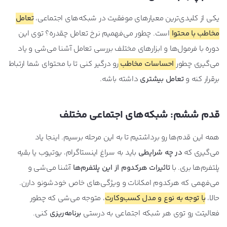
یکی از کلیدی‌ترین معیارهای موفقیت در شبکه‌های اجتماعی،
تعامل
مخاطب با محتوا
است. چطور می‌فهمیم نرخ تعامل چقدره؟ توی این
دوره با فرمول‌ها و ابزارهای مختلف بررسی تعامل آشنا می‌شی و یاد
می‌گیری چطور
احساسات مخاطب
رو درگیر کنی تا با محتوای شما ارتباط
برقرار کنه و
تعامل بیشتری
داشته باشه.
قدم ششم: شبکه‌های اجتماعی مختلف
همه این قدم‌ها رو برداشتیم تا به این مرحله برسیم. اینجا یاد
می‌گیری که
در چه شرایطی
باید به سراغ اینستاگرام، یوتیوب یا بقیه
پلتفرم‌ها بری. با
تاثیرات هرکدوم از این پلتفرم‌ها
آشنا می‌شی و
می‌فهمی که هرکدوم امکانات و ویژگی‌های خاص خودشونو دارن.
حالا،
با توجه به نوع و مدل کسب‌وکارت
، متوجه می‌شی که چطور
فعالیتت رو توی هر شبکه اجتماعی به درستی
برنامه‌ریزی
کنی.