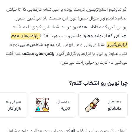
اگر ندونیم استراتژیمون درست بوده یا خیر، تمام کارهایی که تا قبلش
انجام دادیم زیر سوال میرن! توی این قسمت یاد می‌گیری چطور
بررسی کنی که
مخاطب هدف
رو درست شناسایی کردی یا نه. آیا به
اهدافی که از تولید محتوا داشتی،
رسیدی یا نه؟ با
پارامترهای مهم
گزارش‌گیری
آشنا می‌شی و می‌فهمی باید
به چه شاخص‌هایی
توجه
کنی. علاوه بر این، با ابزارهای گزارش‌گیری
پلتفرم‌های مختلف
هم آشنا
می‌شی که کارت رو خیلی راحت می‌کنن.
چرا نوین رو انتخاب کنم؟
+10 هزار
+18سال
معرفی به
دانشجو
تجربه
بازار کار
۱. هلدینگ نوین بیشتر از
18 ساله
که توی اینترنت فعالیت داره و شامل