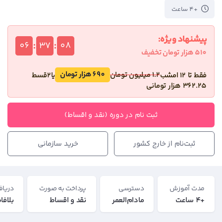
+4 ساعت
پیشنهاد ویژه:
:
:
06
37
08
510
هزار تومان
تخفیف
690
هزار تومان
1.2
میلیون تومان
فقط تا 12 امشب
یا
2
قسط
362.25
هزار تومانی
ثبت نام در دوره (نقد و اقساط)
ثبت‌نام از خارج کشور
خرید سازمانی
مدت آموزش
دسترسی
پرداخت به صورت
دریاف
+4 ساعت
مادام‌العمر
نقد و اقساط
بلافا