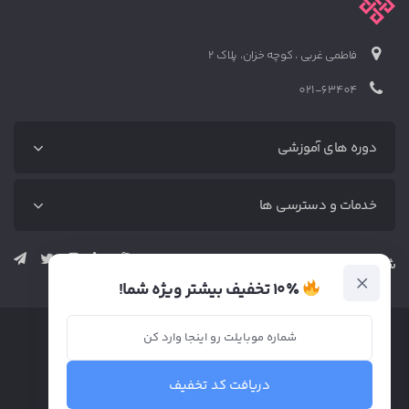
فاطمی غربی ، کوچه خزان، پلاک 2
021-63404
دوره های آموزشی
دوره‌های آموزشی
خدمات و دسترسی ها
آموزش رایگان
دوره دیجیتال مارکتینگ (پکیج کامل)
متخصص‌ها
شبکه‌های اجتماعی نوین
دوره بازاریابی محتوا (پکیج کامل)
خدمات
۱۰٪ تخفیف بیشتر ویژه شما!
دوره سئو (پکیج کامل)
وبلاگ
دوره اینستاگرام
تماس
دوره تولید محتوا
دریافت کد تخفیف
دوره تبلیغات در گوگل