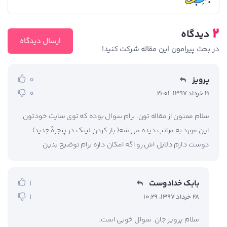
2
دیدگاه
ارسال دیدگاه
در بحث‌‌ پیرامون این مقاله شرکت کنید!
پرویز
0
0
21 خرداد 1397، 21:01
سلام ممنون از مقاله تون. برام سوال بوده که توی سایت خودتون
این مورد به مراتب دیده می شه( باز کردن لینک در پنجرۀ جدید)
دوست دارم دلایل اش رو اگه امکان داره برام توضیح بدین
بابک خدادوست
1
1
28 خرداد 1397، 10:29
سلام پرویز جان. سوال خوبی است.