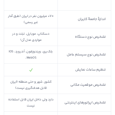
18+ میلیون (به ادعای سایت
70+ میلیون نفر در ایران (طبق آمار
اندازۀ جامعۀ کاربران
سنجاق)
غیر رسمی)
دسکتاپ، موبایل، تبلت و در
تشخیص نوع دستگاه
مواردی مدل آن!
بلک‌بری، ویندوزفون، اَندروید، IOS
تشخیص نوع سیستم عامل
،WebOS
تنظیم ساعات نمایش
کشور، شهر و حتی منطقه (ایران
تشخیص موقعیت مکانی
استان‌های ایران
قابل هدف‌گیری نیست)
دارد ولی داخل ایران قابل استفاده
تشخیص اپراتورهای اینترنتی
نیست