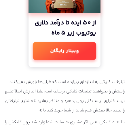
هر کلیک چند؟
قیمت ثابت (Flat-Rate)
از 50 ایده تا درآمد دلاری
قیمت مزایده‌ای (Bid-based)
یوتیوب زیر 5 ماه
مقایسه تبلیغات کلیکی گوگل ادز، یکتانت،مدیا اَد، صباویژن و
سنجاق
وبینار رایگان
خدمات تبلیغاتی
امکانات هدف‌گیری
تنظیمات بودجه‌ بر اساس
تبلیغات کلیکی به اندازه‌ای پربازده است که خیلی‌ها باورش نمی‌کنند.
استراتژی قیمت‌گذاری (Bid Strategy)
راستش را بخواهید تبلیغات کلیکی برخلاف اسم غلط اندازش اصلاً تبلیغ
قیمت پایه
نیست! نیازی نیست کلی پول بدهید و منتظر بمانید تا مشتری تبلیغتان
تبلیغات کلیکی گوگل
را ببیند حالا بعدش هم شاید از شما خرید کند یا نه.
دقت هدف‌گیری تبلیغات کلیکی گوگل
تبلیغات کلیکی یعنی اگر مشتری به سایت شما وارد شد پول کلیکش را
هزینه تبلیغات کلیکی در گوگل ادز