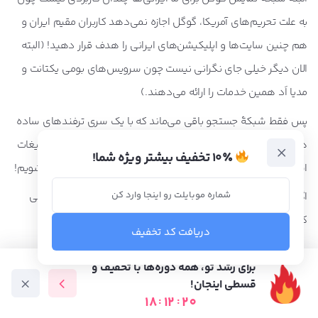
به علت تحریم‌های آمریکا، گوگل اجازه نمی‌دهد کاربران مقیم ایران و
هم چنین سایت‌ها و اپلیکیشن‌های ایرانی را هدف قرار دهید! (البته
الان دیگر خیلی جای نگرانی نیست چون سرویس‌های بومی یکتانت و
مدیا اَد همین خدمات را ارائه می‌دهند.)
پس فقط شبکۀ جستجو باقی می‌ماند که با یک سری ترفندهای ساده
همچنان قابلیت استفاده را دارد و آنقدر ابزاری قدرتمندی برای تبلیغات
۱۰٪ تخفیف بیشتر ویژه شما!
است که حتی تحریم‌ها هم نمی‌توانند کاری کنند که بیخیال آن شویم!
اگر موافق باشید ابتدا دقت هدف‌گیری کاربران در گوگل ادز بررسی
کنیم و بعد از آن به سراغ نحوۀ قیمت‌گذاری هر کلیک برویم.
دریافت کد تخفیف
برای رشد تو، همه دوره‌ها با تخفیف و
قسطی اینجان!
18
:
12
:
18
دوره آموزشی
متخصص ها
فرصت شغلی
آموزش رایگان