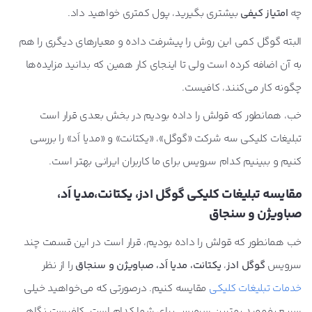
چه
امتیاز کیفی
بیشتری بگیرید، پول کمتری خواهید داد.
البته گوگل کمی این روش را پیشرفت داده و معیارهای دیگری را هم
به آن اضافه کرده است ولی تا اینجای کار همین که بدانید مزایده‌ها
چگونه کار می‌کنند، کافیست.
خب، همانطور که قولش را داده بودیم در بخش بعدی قرار است
تبلیغات کلیکی سه شرکت «گوگل»، «یکتانت» و «مدیا اَد» را بررسی
کنیم و ببینیم کدام سرویس برای ما کاربران ایرانی بهتر است.
مقایسه تبلیغات کلیکی گوگل ادز، یکتانت،مدیا اَد،
صباویژن و سنجاق
خب همانطور که قولش را داده بودیم، قرار است در این قسمت چند
سرویس
گوگل ادز
،
یکتانت، مدیا اَد، صباویژن و سنجاق
را از نظر
خدمات تبلیغات کلیکی
مقایسه کنیم. درصورتی ‌که می‌خواهید خیلی
سریع بفهمید بهترین سرویس برای شما کدام است، کافیست نگاهی