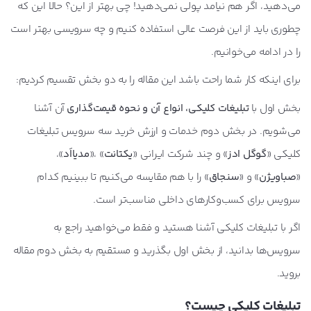
می‌دهید، اگر هم نیامد پولی نمی‌دهید! چی بهتر از این؟ حالا این که
چطوری باید از این فرصت عالی استفاده کنیم و چه سرویسی بهتر است
تبلیغات کلیکی یکتانت
را در ادامه می‌خوانیم.
دقت تارگتینگ و ریتارگتینگ یکتانت
قیمت تبلیغات کلیکی یکتانت
برای اینکه کار شما راحت باشد این مقاله را به دو بخش تقسیم کردیم:
بخش اول با
تبلیغات کلیکی، انواع آن و نحوه قیمت‌گذاری
آن آشنا
تبلیغات کلیکی مدیا اَد
می‌شویم. در بخش دوم خدمات و ارزش خرید سه سرویس تبلیغات
دقت تارگتینگ و ریتارگتینگ مدیا اَد
کلیکی «
گوگل ادز
» و چند شرکت ایرانی «
یکتانت
» ،«
مدیااَد
»،
قیمت تبلیغات کلیکی مدیا اَد
«
صباویژن
» و «
سنجاق
» را با هم مقایسه می‌کنیم تا ببینیم کدام
تبلیغات کلیکی صبا ویژن‌
سرویس برای کسب‌وکارهای داخلی مناسب‌تر است.
دقت تارگتینگ و ریتارگتینگ صبا ویژن
اگر با تبلیغات کلیکی آشنا هستید و فقط می‌خواهید راجع به
قیمت تبلیغات کلیکی صبا ویژن
سرویس‌ها بدانید، از بخش اول بگذرید و مستقیم به بخش دوم مقاله
بروید.
تبلیغات کلیکی سنجاق
دقت تارگتینگ و ریتارگتینگ سنجاق
تبلیغات کلیکی چیست؟