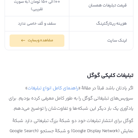
100 الی 150 تومان (به صورت
قیمت تبلیغات همسان
480 تومن
تقریبی)
هزینه ریتارگتینگ
500 تومان
سقف و کَف خاصی ندارد
لینک سایت
مشاهده وبسایت
مشاهده وبسایت
تبلیغات کلیکی گوگل
اگر یادتان باشد قبلاً در مقالۀ «
راهنمای کامل انواع تبلیغات
»
سرویس‌های تبلیغاتی گوگل را به طور کامل معرفی کرده بودیم. برای
یادآوری یک بار دیگر این شبکه‌ها و تفاوت‌شان را توضیح ‌می‌دهم.
گوگل برای انتشار تبلیغات خود دو شبکۀ بزرگ تبلیغاتی دارد شبکۀ
نمایش (Google Display Network) و شبکۀ جستجو (Google Search