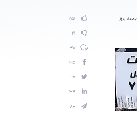
جعبه برق
251
21
30
35
27
34
88