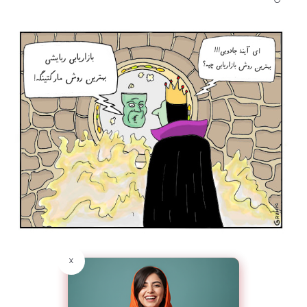
در بازاریابی ربایشی با چه مسائلی روبرو هستید؟
بازاریابی برون گرا و درون گرا در کنار یکدیگر!
بازاریابی ربایشی چگونه کار می‌کند؟
جذب کردن کاربر (Attract)
تبدیل کردن مشتری به سرنخ (Convert)
نهایی کردن خرید (Close)
خوشحال کردن مشتری (Delight)
موادی که برای ربایش مشتری لازم دارید!
تحلیل دقیق کاربران
بازاریابی محتوا
بازاریابی شبکه‌های اجتماعی
x
بهینه‌سازی تجربه کاربری
بهینه‌سازی سایت برای جستجو (سئو)