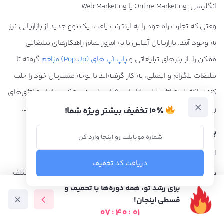
انگلیسی: Online Marketing یا Web Marketing
وقتی که تجارت راه خود را به اینترنت یافت، یک نوع جدید از بازاریابی نیز
به وجود آمد. بازاریابان آنلاین تا به امروز تمام راهکارهای تبلیغاتی
ممکن را، از بنرهای تبلیغاتی و
پاپ آپ های (Pop Up) مزاحم
گرفته تا
تبلیغات تلگرام و ایمیلی، به کار گرفته‌اند تا توجه مشتریان خود را جلب
کنند. اکثر استراتژی‌های بازاریابی آنلاین امروزی، ترکیبی از استراتژی‌های
رشد هک وار و چند روش تبلیغاتی مختلف برای جلب توجه هستند.
۱۰٪ تخفیف بیشتر ویژه شما!
بازاریابی آفلاین
انگلیسی: Offline Marketing
دریافت کد تخفیف
وقتی که اینترنت جایگاه خود را در جهان تثبیت کرد، دو دسته مختلف
برای رشد تو، همه دوره‌ها با تخفیف و
بازاریابی آنلاین و بازاریابی آفلاین پدید آمدند. بسیاری از شرکت‌ها هم
قسطی اینجان!
تلاش کردند بازاریابی آفلاین خود را (که شامل تمام روش‌های قدیمی
07
:
40
:
00
دوره آموزشی
متخصص ها
فرصت شغلی
آموزش رایگان
بازاریابی می‌شد) با بازاریابی آنلاین و تکنولوژی‌های روز دنیا ادغام کنند.