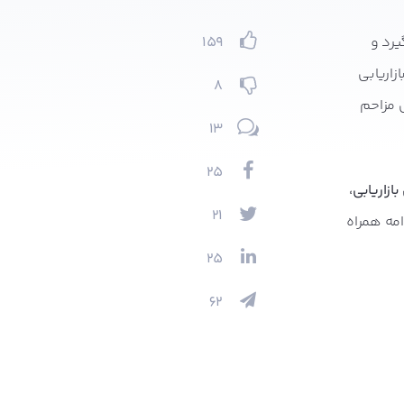
یرد و
159
زاریابی
8
ی مزاحم
13
25
ازاریابی،
21
امه همراه
25
62