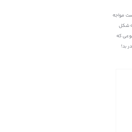
کست مواجه
به شکل
ضوعی که
ر بد!