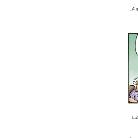
خوش
ما