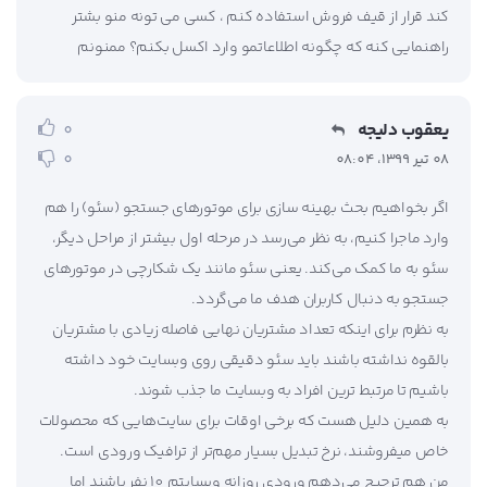
کند قرار از قیف فروش استفاده کنم ، کسی می تونه منو بشتر
راهنمایی کنه که چگونه اطلاعاتمو وارد اکسل بکنم؟ ممنونم
یعقوب دلیجه
0
0
08 تیر 1399، 08:04
اگر بخواهیم بحث بهینه سازی برای موتورهای جستجو (سئو) را هم
وارد ماجرا کنیم، به نظر می‌رسد در مرحله اول بیشتر از مراحل دیگر،
سئو به ما کمک می‌کند. یعنی سئو مانند یک شکارچی در موتورهای
جستجو به دنبال کاربران هدف ما می‌گردد.
به نظرم برای اینکه تعداد مشتریان نهایی فاصله زیادی با مشتریان
بالقوه نداشته باشند باید سئو دقیقی روی وبسایت خود داشته
باشیم تا مرتبط ترین افراد به وبسایت ما جذب شوند.
به همین دلیل هست که برخی اوقات برای سایت‌هایی که محصولات
خاص میفروشند، نرخ تبدیل بسیار مهم‌تر از ترافیک ورودی است.
من هم ترجیح می‌دهم ورودی روزانه وبسایتم 10 نفر باشند اما