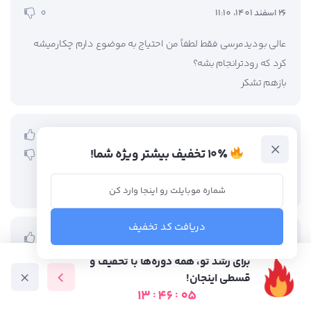
0
26 اسفند 1401، 11:10
عالي بودیدمرسی فقط لطفاً من احتیاج به موضوع دارم چکارمیشه
کرد که رودترانجام بشه؟
بازهم تشکر
مجتبی ذاکری
0
۱۰٪ تخفیف بیشتر ویژه شما!
0
05 اسفند 1401، 01:58
مقاله ارزنده ای بود… موفق باشید
دریافت کد تخفیف
رضا شفیعی
0
0
16 بهمن 1401، 19:04
برای رشد تو، همه دوره‌ها با تخفیف و
قسطی اینجان!
مرسی
13
:
46
:
04
دوره آموزشی
متخصص ها
فرصت شغلی
آموزش رایگان