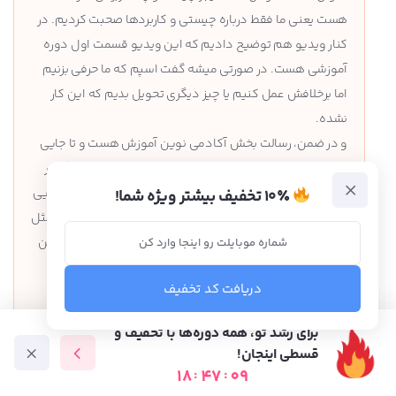
هست یعنی ما فقط درباره چیستی و کاربردها صحبت کردیم. در
کنار ویدیو هم توضیح دادیم که این ویدیو قسمت اول دوره
آموزشی هست. در صورتی میشه گفت اسپم که ما حرفی بزنیم
اما برخلافش عمل کنیم یا چیز دیگری تحویل بدیم که این کار
نشده.
و در ضمن، رسالت بخش آکادمی نوین آموزش هست و تا جایی
که امکان داشته سعی کردیم آموزش رایگان از طریق وبلاگ در
اختیار شما قرار بدیم. تولید این محتوای کاملاً رایگان هزینه‌هایی
۱۰٪ تخفیف بیشتر ویژه شما!
داره و از طرف دیگه، برای تولید ویدیو‌های آموزشی تخصصی مثل
تگ منیجر، چندین ماه وقت و کلی هزینه صرف شده. انتظار این
که تمام آموزش‌ها کاملاً رایگان منتشر بشه کمی بی‌انصافی
دریافت کد تخفیف
هست.
برای رشد تو، همه دوره‌ها با تخفیف و
سلامت باشد
قسطی اینجان!
18
:
47
:
07
دوره آموزشی
متخصص ها
فرصت شغلی
آموزش رایگان