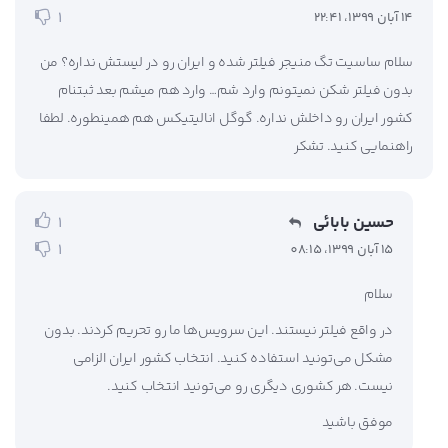
1
14 آبان 1399، 22:41
سلام ساسیت تگ منیجر فیلتر شده و ایران رو در لیستش نداره؟ من
بدون فیلتر شکن نمیتونم وارد شم… وارد هم میشم بعد ثبتنام
کشور ایران رو داخلش نداره. گوگل انالیتیکس هم همینطوره. لطفا
راهنمایی کنید. تشکر
حسین بابائی
1
1
15 آبان 1399، 08:15
سلام
در واقع فیلتر نیستند. این سرویس‌ها ما رو تحریم کردند. بدون
مشکل می‌تونید استفاده کنید. انتخاب کشور ایران الزامی
نیست. هر کشوری دیگری رو می‌تونید انتخاب کنید.
موفق باشید