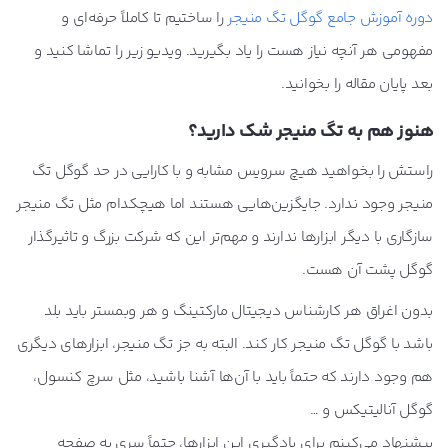
دوره آموزش جامع گوگل تگ منیجر
را ساختیم تا کاملاً حرفه‌ای و
مفهومی هر آنچه نیاز هست را یاد بگیرید. ویدیو زیر را تماشا کنید و
بعد پایان مقاله را بخوانید.
هنوز هم به تگ منیجر شک دارید؟
راستش را بخواهید هیچ سرویس مشابه و با کارایی در حد گوگل تگ
منیجر وجود ندارد. جایگزین‌هایی هستند اما هیچکدام مثل تگ منیجر
سازگاری با دیگر ابزارها ندارند و مهم‌تر این که شرکت بزرگ و تاثیرگذار
گوگل پشت آن هست.
بدون اغراق هر کارشناس دیجیتال مارکتینگ و هر وبمستر باید بلد
باشد با گوگل تگ منیجر کار کند. البته به جز تگ‌ منیجر، ابزارهای دیگری
هم وجود دارند که حتماً باید با آن‌ها آشنا باشید، مثل سرچ کنسول،
گوگل آنالیتیکس و …
پیشنهاد می‌کینم برای یادگیری این ابزارها، حتماً سری به صفحه