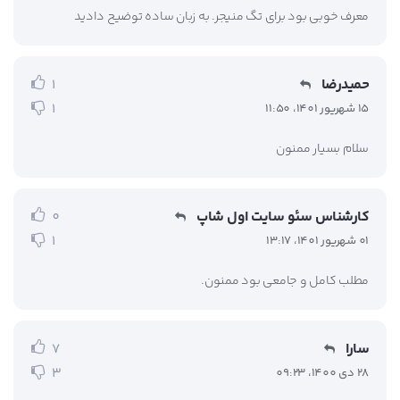
معرف خوبی بود برای تگ منیجر. به زبان ساده توضیح دادید
حمیدرضا
1
1
15 شهریور 1401، 11:50
سلام بسیار ممنون
کارشناس سئو سایت اول شاپ
0
1
01 شهریور 1401، 13:17
مطلب کامل و جامعی بود ممنون.
سارا
7
3
28 دی 1400، 09:23