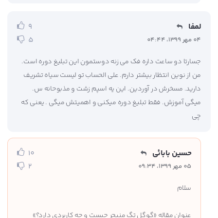
لمفا
9
5
04 مهر 1399، 04:44
جسارتا دو ساعت داره فک می زنه دوستمون این تبلیغ دوره است.
من از نوین انتظار بیشتر دارم. علی الحساب تو لیست سیاه تشریف
دارید. مسخرش در آوردین. این یه اسپم زشت و مذبوحانه س.
میگی آموزش. فقط تبلیغ دوره میکنی و اهمیتش میگی . یعنی که
چی
حسین بابائی
10
2
05 مهر 1399، 09:34
سلام
عنوان مقاله «گوگل تگ منیجر چیست و چه کاربردی دارد؟»