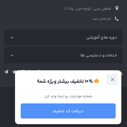
فاطمی غربی ، کوچه خزان، پلاک 2
021-63404
دوره های آموزشی
دوره‌های آموزشی
خدمات و دسترسی ها
آموزش رایگان
دوره دیجیتال مارکتینگ (پکیج کامل)
متخصص‌ها
شبکه‌های اجتماعی نوین
دوره بازاریابی محتوا (پکیج کامل)
خدمات
۱۰٪ تخفیف بیشتر ویژه شما!
دوره سئو (پکیج کامل)
وبلاگ
دوره اینستاگرام
تماس
دوره تولید محتوا
دریافت کد تخفیف
دوره تبلیغات در گوگل