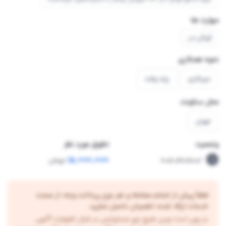
مهارت ها
گوگل ادز
نحوه همکاری
دورکاری
پاره وقت
محل سکونت
تهران
وضعیت
حقوق مورد نظر
15,000,000
استخدام شده
تومان
لطفاً پیش از انجام معامله و هر نوع پرداخت وجه، از صحت
خدمات ارائه شده، اطمینان حاصل نمایید.
بدیهی است نوین هیچ نوع مسئولیتی در قبال اظهارات آگهی