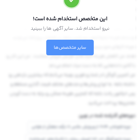
من متخصص تبلیغات گوگل هستم که حدود ۵ ساله تو این زمینه کار
این متخصص استخدام شده است!
کردم. تا الان با چندین شرکت خدمات پس از فروش لوازم خانگی و شرکت
عرضه تجهیزات پزشکی و چند فروشگاه اینترنتی همکاری داشتم. و
نیرو استخدام شد، سایر آگهی ها را ببینید
تونستم هزینه تبلیغاتشون رو پایین بیارم. در قسمت پروژه‌ها می‌تونید
نمونه کارهای منو ببینید.
سایر متخصص‌ها
هدف من کاهش هزینه کلیک‌ها و افزایش فروش شماست . من این کار رو
با آنالیز داده‌هایی که به دست میاد انجام می‌دم.
من کمپین گوگل ادز شما رو طوری بهینه می‌کنم که بیشترین بازدهی رو
داشته باشه. به انواع روش‌ها و متدهای مختلف قیمت گذاری مسلطم و
پس خیالتون راحت باشه که کمترین هزینه ممکن رو برایه به دست آوردن
مشتری‌ها پرداخت می‌کنید.
دوره‌های گذرانده شده در نوین
دوره فتوشاپ 2026: از ویرایش عکس تا درآمد مطمئن از طراحی
دوره جامع گوگل ادز: 10X فروش بیشتر با تکنیک‌های تجربه‌شده