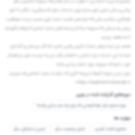
شمارو مدیریت کنم این 2 مهارت در کنار همدیگه میتونه شمارو از نظر
زمانی و مالی خیلی جلو بندازه چون خدمات سئو که میگیرید، انگار با 2 نفر
همکاری میکنید یکی که حواسش هست سایت توی مسیر درست موفقیت
پیش بره و یکی که میتونه ساختار و پایه های سایت شمارو کنارهم نگهداره
تا به مقصد برسید.
هدف من اینه اینقدر شما از کارمن راضی باشید که اگر دوستان و آشنایان
شما به این خدمات نیاز داشتن با افتخار بگید من یه دوست خوب و همکار
خوب دارم که میتونه بهت کمک زیادی بکنه.
برای دیدن نمونه کارها یا رزومه کاری که دارم به سایت شخصی‌ام سربزنید،
https://kavehshirmohamadi.ir/
دوره‌های گذرانده شده در نوین
دوره جامع سئو: راهکارهایی که برای رشد هر سایتی واجبه!
مهارت ها
تحقیق کلمات کلیدی
تحلیل وضعیت سئو
تدوین استراتژی سئو