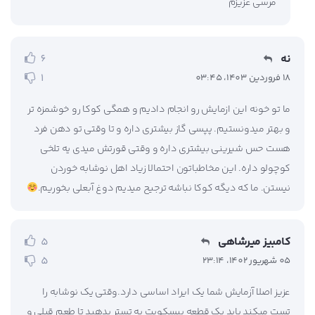
مرسی عزیزم
نه
6
1
18 فروردین 1403، 03:45
ما تو خونه این ازمایش رو انجام دادیم و همگی کوکا رو خوشمزه تر
و بهتر میدونستیم. پپسی گاز بیشتری داره و تا وقتی تو دهن فرد
هست حس شیرینی بیشتری داره و وقتی قورتش میدی یه تلخی
کوچولو داره. این مخاطباتون احتمالا زیاد اهل نوشابه خوردن
نیستن. ما که دیگه کوکا نباشه ترجیح میدیم دوغ آبعلی بخوریم.
کامبیز میرشاهی
5
5
05 شهریور 1402، 23:14
عزیز اصلا آزمایش شما یک ایراد اساسی دارد.وقتی یک نوشابه را
تست میکند باید یک قطعه بیسکویت به تستر بدهید تا طعم قبلی و