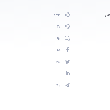
مان
243
17
92
15
25
11
42