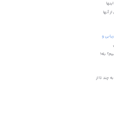
ینها
ز آنها
ریابی و
م؟ بله!
 چند تا از