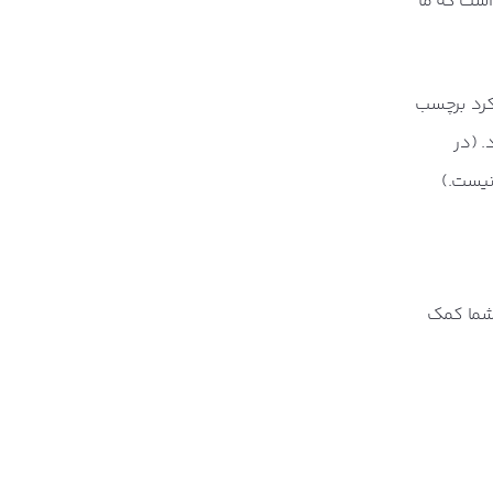
است که ما
کرد برچسب
. (در
نیست.)
‌ها به شما کمک