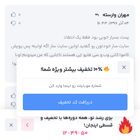
مهران وارسته
0
0
04 آذر 1397، 16:43
پست بسیار خوبی بود فقط یک انتقاد
سایت ساز خودتون رو گفتید اولین سایت ساز اگه اولینه پس پوپش
کاموا کانی وب و سی فایو چی هستند تاجایی که من میدونم اونا
زودتر از شما سایت ساز راه انداختن شما که اینقدر خوب تولید محتوا
۱۰٪ تخفیف بیشتر ویژه شما!
میکنید بد نیست لطفا به این مواردم توجه داشته باشید.
سهیل رهبری
0
دریافت کد تخفیف
0
04 آذر 1397، 21:47
برای رشد تو، همه دوره‌ها با تخفیف و
سلام آقای وارسته
قسطی اینجان!
در درجه اول ممنون بابت لطفی که به ما دارید. ما تقریباً 5 سال
12
:
49
:
48
دوره آموزشی
متخصص ها
فرصت شغلی
آموزش رایگان
میشه که پرتال رو راه اندازی کردیم و واقعاً قدمت بیشتری از