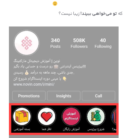
که
تو می
خواهی ببیند!
زیبا نیست؟