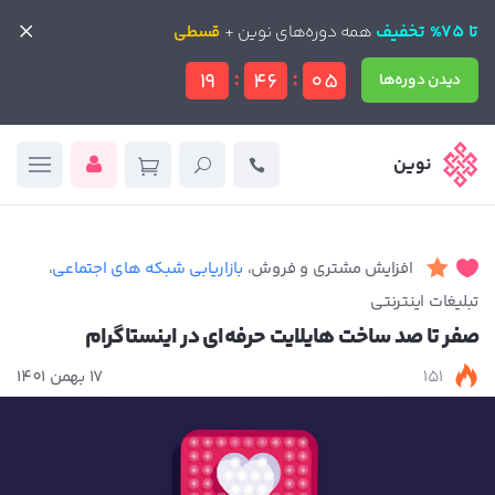
تا 75% تخفیف
تا 75% تخفیف
همه دوره‌های نوین +
همه دوره‌های نوین +
قسطی
قسطی
:
:
19
46
04
دیدن دوره‌ها
دیدن دوره‌ها
نوین
افزایش مشتری و فروش
،
بازاریابی شبکه های اجتماعی
،
تبلیغات اینترنتی
صفر تا صد ساخت هایلایت حرفه‌ای در اینستاگرام
151
17 بهمن 1401