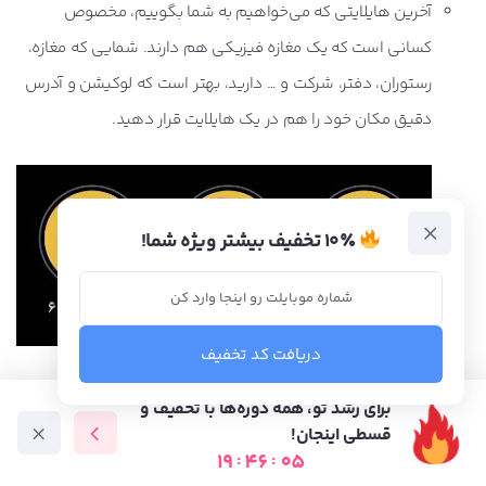
آخرین هایلایتی که می‌خواهیم به شما بگوییم، مخصوص
کسانی است که یک مغازه فیزیکی هم دارند. شمایی که مغازه،
رستوران، دفتر، شرکت و … دارید، بهتر است که لوکیشن و آدرس
دقیق مکان خود را هم در یک هایلایت قرار دهید.
۱۰٪ تخفیف بیشتر ویژه شما!
دریافت کد تخفیف
در این قسمت‌، هایلایت‌هایی را نام بردیم که وجودشان 100 درصد لازم
برای رشد تو، همه دوره‌ها با تخفیف و
است. اگر شما هم هایلایتی به فکرتان می‌رسد که جایش در این لیست
قسطی اینجان!
19
:
46
:
04
خالی است، حتماً در بخش نظرات با ما در میان بگذارید.
دوره آموزشی
متخصص ها
فرصت شغلی
آموزش رایگان