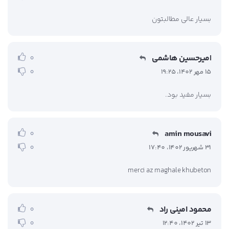
بسیار عالی مطالبتون
امیرحسین هاشمی
0
0
15 مهر 1402، 19:25
بسیار مفید بود.
amin mousavi
0
0
31 شهریور 1402، 17:40
merci az maghale khubeton
محمود امینی راد
0
0
13 تیر 1402، 12:40