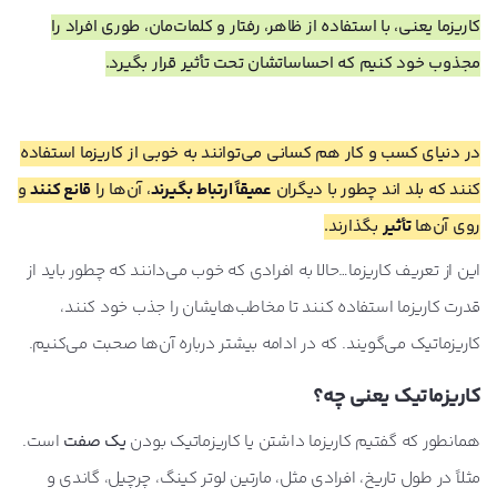
کاریزما یعنی، با استفاده از ظاهر، رفتار و کلمات‌مان، طوری افراد را
مجذوب خود کنیم که احساساتشان تحت تأثیر قرار بگیرد.
در دنیای کسب و کار هم کسانی می‌توانند به خوبی از کاریزما استفاده
کنند که بلد اند چطور با دیگران
عمیقاً ارتباط بگیرند
، آن‌ها را
قانع کنند
و
روی آن‌ها
تأثیر
بگذارند.
این از تعریف کاریزما…حالا به افرادی که خوب می‌دانند که چطور باید از
قدرت کاریزما استفاده کنند تا مخاطب‌هایشان را جذب خود کنند،
کاریزماتیک می‌گویند. که در ادامه بیشتر درباره آن‌ها صحبت می‌کنیم.
کاریزماتیک یعنی چه؟
همانطور که گفتیم کاریزما داشتن یا کاریزماتیک بودن
یک صفت
است.
مثلاً در طول تاریخ، افرادی مثل، مارتین لوتر کینگ، چرچیل، گاندی و