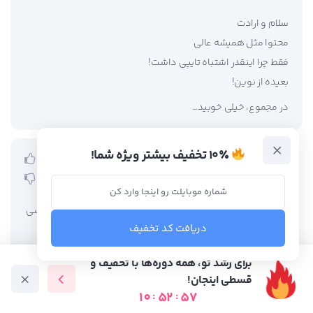
سلام و ارادت
محتوا مثل همیشه عالی
فقط چرا اینقدر اشتباه تایپی داشت!
بعیده از نوین!
در مجموع، خیلی خوبید…
۱۰٪ تخفیف بیشتر ویژه شما!
حامد رضوی
0
0
17 تیر 1402، 10:08
سلام محمود جان، ارادت از ماست، ممنونم از لطفت، حتما بررسی
دریافت کد تخفیف
میکنیم :))
برای رشد تو، همه دوره‌ها با تخفیف و
قسطی اینجان!
هاشم
1
10
:
52
:
56
دوره آموزشی
متخصص ها
فرصت شغلی
آموزش رایگان
0
06 تیر 1402، 18:30