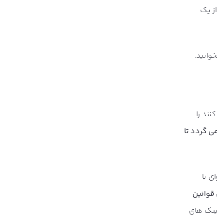
ز یک
خوانید.
نند را
ی گردد تا
ی با
قوانین
لینک های