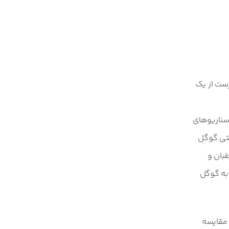
رست از یک
سناریوهای
دستی گوگل
ه مخاطبان و
به گوگل
 مقایسه