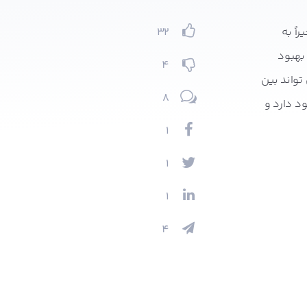
اً به
32
 بهبود
4
تواند بین
8
د دارد و
1
1
1
4