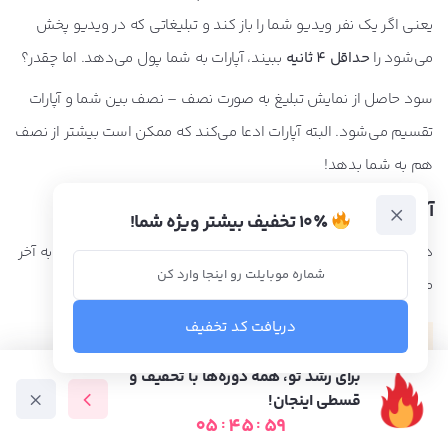
یعنی اگر یک نفر ویدیو شما را باز کند و تبلیغاتی که در ویدیو پخش
می‌شود را
حداقل 4 ثانیه
ببیند، آپارات به شما پول می‌دهد. اما چقدر؟
سود حاصل از نمایش تبلیغ به صورت نصف – نصف بین شما و آپارات
تقسیم می‌شود. البته آپارات ادعا می‌کند که ممکن است بیشتر از نصف
هم به شما بدهد!
آپارات به ازای هر بازدید چقدر می دهد؟
۱۰٪ تخفیف بیشتر ویژه شما!
درآمد از آپارات کاملاً به صورت سیستمی تعیین می‌شود و هر چه به آخر
ماه نزدیک‌تر می‌شویم، رقم درآمدتان بالاتر می‌رود.
دریافت کد تخفیف
برای رشد تو، همه دوره‌ها با تخفیف و
قسطی اینجان!
05
:
45
:
57
دوره آموزشی
متخصص ها
فرصت شغلی
آموزش رایگان