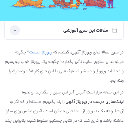
مقالات این سری آموزشی
در سری مقاله‌های رپورتاژ آگهی، گفتیم که
رپورتاژ چیست
؟ چگونه
فرمول سری نوشتن رپورتاژ آگهی‌های موفق!
می‌تواند بر سئوی سایت تأثیر بگذارد؟ چگونه یک رپورتاژ خوب بنویسیم
رپورتاژ آگهی چگونه رتبه گوگل سایت شما را متحول
و کجا باید رپورتاژ را منتشر کنیم؟ یعنی تا این جای کار 80 درصد راه را
می‌کند؟
رفته‌ایم.
رپورتاژ خود را کجا منتشر کنیم؟ (راهنمای انتخاب بهترین
در این مقاله قرار است آخرین آجر این سری را بگذاریم و
نحوه
سایت رپورتاژ آگهی)
لینک‌سازی درست در رپورتاژ آگهی
را یاد بگیریم. مسئله‌ای که اگر به
آن‌ها توجه نکنید، رپورتاژ شما حتی ممکن است تاثیری عکس روی سئو
اصلاً رپورتاژ آگهی چیست؟
داشته باشد و کاری کند که در نتایج جستجو سقوط کنید؛ بنابراین چند