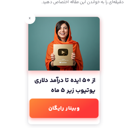
دقیقه‌ای را به خواندن این مقاله اختصاص دهید.
نحوه ایجاد لینک‌ها در رپورتاژ آگهی
x
آیا انتشار رپورتاژ آگهی به سود وب‌سایت شماست؟
رفتن به صفحه این سری آموزشی
از 50 ایده تا درآمد دلاری
یوتیوب زیر 5 ماه
وبینار رایگان