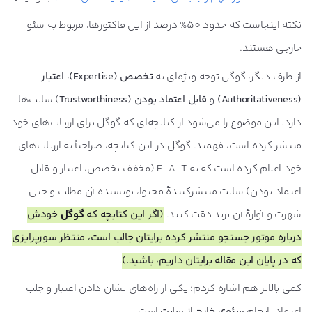
نکته اینجاست که حدود 50% درصد از این فاکتورها، مربوط به سئو
خارجی هستند.
از طرف دیگر، گوگل توجه ویژه‌ای به
تخصص (Expertise)
،
اعتبار
(Authoritativeness)
و
قابل اعتماد بودن (Trustworthiness
) سایت‌ها
دارد. این موضوع را می‌شود از کتابچه‌ای که گوگل برای ارزیاب‌های خود
منتشر کرده است، فهمید. گوگل در این کتابچه، صراحتاً به ارزیاب‌های
خود اعلام کرده است که به E-A-T (مخفف تخصص، اعتبار و قابل
اعتماد بودن) سایت منتشرکنندۀ محتوا، نویسنده آن مطلب و حتی
شهرت و آوازۀ آن برند دقت کنند.
(اگر این کتابچه که
گوگل
خودش
درباره موتور جستجو منتشر کرده برایتان جالب است، منتظر سورپرایزی
که در پایان این مقاله برایتان داریم، باشید.)
.
کمی بالاتر هم اشاره کردم؛ یکی از راه‌های نشان دادن اعتبار و جلب
اعتماد، انجام
سئوی خارج از سایت
است.