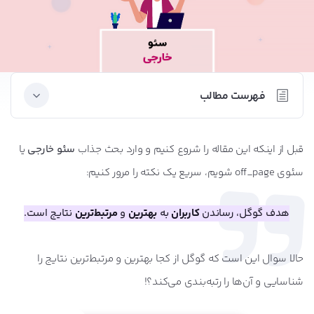
فهرست مطالب
سئو خارجی سایت (Off-Page SEO) چیست؟
قبل از اینکه این مقاله را شروع کنیم و وارد بحث جذاب
سئو خارجی
یا
سئو داخلی و خارجی در یک نگاه
سئوی off_page شویم، سریع یک نکته را مرور کنیم:
چرا سئوی خارجی اهمیت خیلی زیادی دارد؟
هدف گوگل، رساندن
کاربران
به
بهترین
و
مرتبط‌ترین
نتایج است.
با تکنیک‌های سئو خارجی (Off-Page SEO) آشنا شوید
1- نقش پررنگ بک لینک ها در سئو خارجی سایت
حالا سوال این است که گوگل از کجا بهترین و مرتبط‌ترین نتایج را
2- تاثیر اینفلوئنسر مارکتینگ در سئو آف پیج
شناسایی و آن‌ها را رتبه‌بندی می‌کند؟!
3- نقش شبکه‌های اجتماعی در سئو سایت