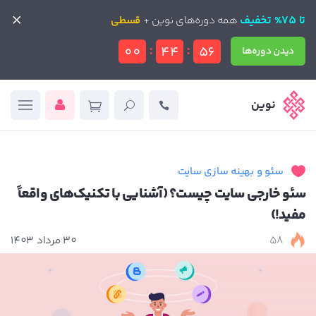
تا 75% تخفیف
تا 75% تخفیف
همه دوره‌های نوین +
همه دوره‌های نوین +
قسطی
قسطی
:
:
00
44
54
دیدن دوره‌ها
دیدن دوره‌ها
نوین
سئو و بهینه سازی سایت
سئو خارجی سایت چیست؟ (آشنایی با تکنیک‌های واقعاً
مفید!)
58
30 مرداد 1403