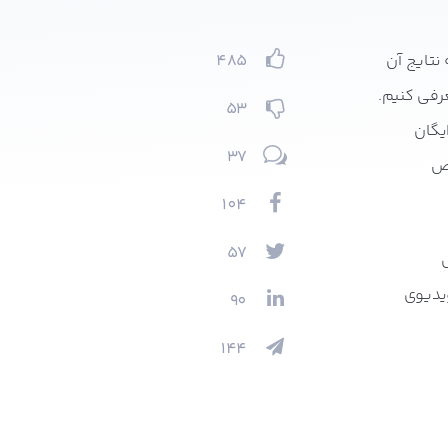
نتایج آن
485
رفی کنیم.
53
ایگان
37
اص
104
57
ویدیوی
90
144