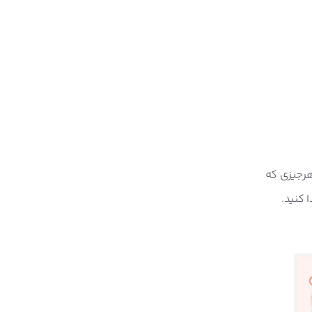
هرجیزی که
تور، عکس، فایل psd) را در آن پیدا کنید.