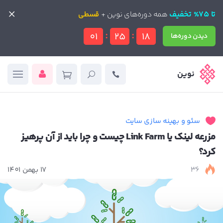
تا 75% تخفیف
تا 75% تخفیف
همه دوره‌های نوین +
همه دوره‌های نوین +
قسطی
قسطی
:
:
01
25
16
دیدن دوره‌ها
دیدن دوره‌ها
نوین
سئو و بهینه سازی سایت
مزرعه لینک یا Link Farm چیست و چرا باید از آن پرهیز
کرد؟
36
17 بهمن 1401