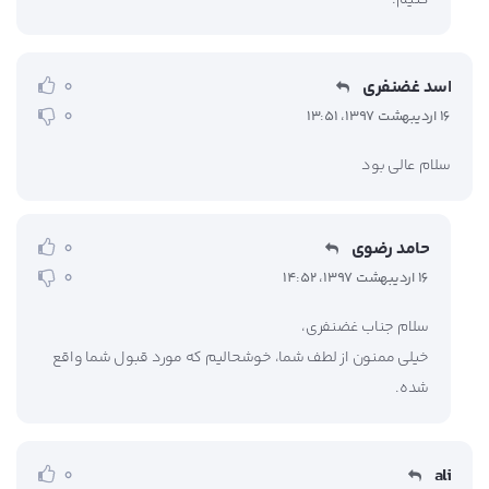
کنیم.
اسد غضنفری
0
0
16 اردیبهشت 1397، 13:51
سلام عالی بود
حامد رضوی
0
0
16 اردیبهشت 1397، 14:52
سلام جناب غضنفری،
خیلی ممنون از لطف شما، خوشحالیم که مورد قبول شما واقع
شده.
ali
0