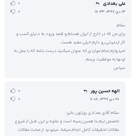
علي بغدادي
0
0
13 دی 1397، 16:33
سلام
براي من كه در خارج از ايران هستم و قصد ورود به دنياي كسب و
كار اينترنتي رو دارم خيلي مفيد هست.
اميدوارم تمام مواردي كه عنوان ميكنيد درست باشه كه با عمل به
اونها به موفقيت برسم.
سپاس
الهه حسین پور
0
0
20 دی 1397، 11:08
سلام آقای بغدادی روزتون بخیر؛
تخصص تیم ما همین زمینه است و علاوه بر این، قبل از شروع
مقالات تحقیقات کامل انجام میشه، میتونید از صحت مقالات