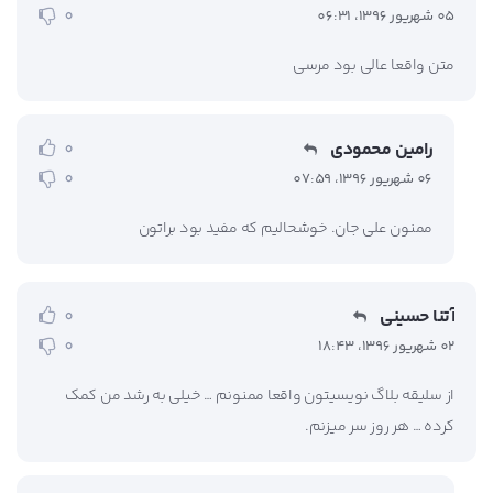
0
05 شهریور 1396، 06:31
متن واقعا عالی بود مرسی
رامین محمودی
0
0
06 شهریور 1396، 07:59
ممنون علی جان. خوشحالیم که مفید بود براتون
آتنا حسینی
0
0
02 شهریور 1396، 18:43
از سلیقه بلاگ نویسیتون واقعا ممنونم … خیلی به رشد من کمک
کرده … هر روز سر میزنم.