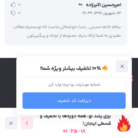
امیرحسین اکبرزاده
0
0
03 شهریور 1396، 14:39
سلام خانم حسینی. باعث خوشحالی ماست که تونستیم مطالب
مفیدی به شما ارائه بدیم. ممنونم از توجه و پیگیریتون
۱۰٪ تخفیف بیشتر ویژه شما!
فاطمی غربی ، کوچه خزان، پلاک 2
دریافت کد تخفیف
021-63404
برای رشد تو، همه دوره‌ها با تخفیف و
قسطی اینجان!
دوره های آموزشی
01
:
25
:
16
دوره آموزشی
متخصص ها
فرصت شغلی
آموزش رایگان