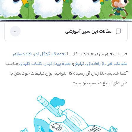
مقالات این سری آموزشی
انواع کلمات کلیدی در گوگل ادز + راهنمای انتخاب
خب تا اینجای سری به صورت کلی با
نحوه کار گوگل ادز
،
آماده‌سازی
بهترین‌ها
مقدمات قبل از راه‌اندازی تبلیغ
و
نحوه پیدا کردن کلمات کلیدی
مناسب
آشنا شدیم. حالا زمان آن رسیده که بتوانیم برای تبلیغات خود متن یا
مهم‌ترین و پرکاربردترین مفاهیم و اصطلاحات گوگل ادز
متن‌های تبلیغ مناسب بنویسیم.
تبلیغات گوگل ادز (ادوردز سابق) چیست؟ چگونه در آن
تبلیغ کنیم؟
با تنظیمات اصولی گوگل ادز، مخاطب را دقیق‌تر هدف‌
بگیرید
نرخ تبدیل گوگل ادز چیست؟ کدام کلمات کلیدی بیشتر