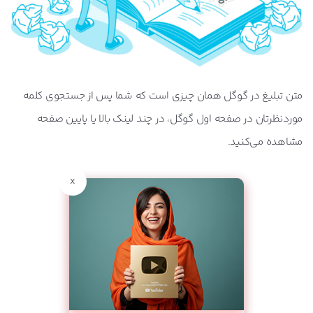
می‌فروشند؟
هرچه برای بهینه‌سازی تبلیغات در گوگل و فروش چند
برابری نیاز دارید!
هرآنچه باید درباره هزینه تبلیغ در گوگل، شارژ اکانت و
متن تبلیغ در گوگل همان چیزی است که شما پس از جستجوی کلمه
بودجه تبلیغ بدانیم
موردنظرتان در صفحه اول گوگل، در چند لینک بالا یا پایین صفحه
بررسی روش‌های قیمت‌گذاری در گوگل ادز + راهنمای
مشاهده می‌کنید.
انتخاب مناسب‌ترین روش
x
چرا تبلیغات در گوگل ادز بهترین روش تبلیغاتی دنیاست!؟
انواع افزونه تبلیغات در گوگل ادز چیست و هر کدام چه
کاربردی دارد؟
بهترین ساختار برای کمپین جستجوی گوگل ادز چگونه
است؟