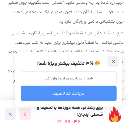
خریداری کرده‌اید، چه پاسخی دارید؟ ممکن است بگویید: چون معتبر
است، چون ارسال رایگان دارد، چون تضمین بازگشت وجه می‌دهد،
چون پشتیبانی دائمی و رایگان دارد و…
هرچند شاید دلیل خرید شما صرفاً داشتن ارسال رایگان یا پشتیبانی
دائمی نباشد، اما قطعاً دلیل بیشتری برای خرید به شما می‌دهد.
اینطور فکر کنیم که یک کالای مشابه در 2 فروشگاهی اینترنتی وجود
داشته باشد. یک فروشگاه علاوه بر ارسال رایگان، تا 7 روز تضمین
۱۰٪ تخفیف بیشتر ویژه شما!
بازگشت وجه می‌دهد و در مقابل، فروشگاه دوم هیچکدام از این دو
مزیت را ندارد. بدیهی است که شانس فروش فروشگاه اول بیشتر
است!
دریافت کد تخفیف
البته، بین داشتن مزیت و اعلام کردن آن تفاوت زیادی وجود دارد!
برای رشد تو، همه دوره‌ها با تخفیف و
گاهی ممکن است شما مزایایی داشته باید که فقط خوتان بدانید و
قسطی اینجان!
خودتان و این مزیت‌ها را همچون رازی سر به مهر در سینه خود
21
:
00
:
38
دوره آموزشی
متخصص ها
فرصت شغلی
آموزش رایگان