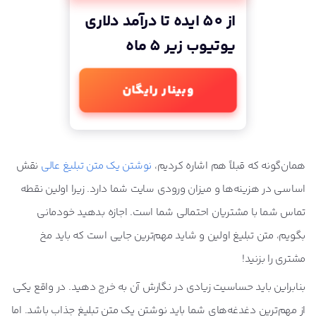
از 50 ایده تا درآمد دلاری
چگونه سایت خود را برای تبلیغات در گوگل ادز آماده
کنیم؟
یوتیوب زیر 5 ماه
امتیاز کیفی (Quality Score) در گوگل ادز چیست؟
وبینار رایگان
تبلیغات در جستجوی گوگل چگونه کار می‌کند؟
همان‌گونه که قبلاً هم اشاره کردیم،
نوشتن یک متن تبلیغ عالی
نقش
انواع متن تبلیغ در جستجوی گوگل ادز را بشناسیم
اساسی در هزینه‌ها و میزان ورودی سایت شما دارد. زیرا اولین نقطه
هرآنچه باید از قوانین گوگل ادز بدانیم تا حساب کاربریمان
تماس شما با مشتریان احتمالی شما است. اجازه بدهید خودمانی
مسدود نشود!
بگویم، متن تبلیغ اولین و شاید مهم‌ترین جایی است که باید مخ
مشتری را بزنید!
از کجا بدانیم تبلیغات گوگل ما در چه وضعیتی است؟
بنابراین باید حساسیت زیادی در نگارش آن به خرج دهید. در واقع یکی
از مهم‌ترین دغدغه‌های شما باید نوشتن یک متن تبلیغ جذاب باشد. اما
گوگل ادز یا سئو؟ یک بررسی همه جانبه!