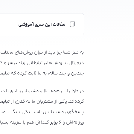
مقالات این سری آموزشی
انواع کلمات کلیدی در گوگل ادز + ر
به نظر شما چرا باید از میان روش‌های مختلف 
دیجیتال، با روش‌های تبلیغاتی زیادی سر و کار 
مهم‌ترین و پرکاربردترین مفاهیم 
چندین و چند ساله، به ما ثابت کرده که تبلی
در طول این همه سال، مشتریان زیادی را دید
تبلیغات گوگل ادز (ادوردز سابق) چ
کرده‌اند. یکی از مشتریان ما به قدری از تب
پاسخگوی مشتریانش باشد! یکی دیگر از مشتر
با تنظیمات اصولی گوگل ادز، مخاطب
روزانه‌اش را
6 برابر
کند! آن هم با هزینه بسیار
نرخ تبدیل گوگل ادز چیست؟ کدام 