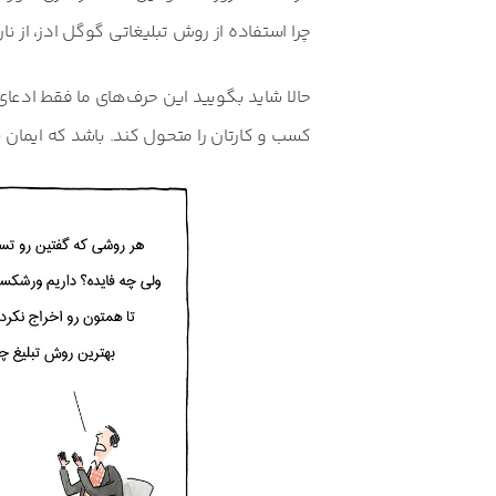
چگونه سایت خود را برای تبلیغات در
چرا استفاده از روش تبلیغاتی گوگل ادز، از 
حالا شاید بگویید این حرف‌های ما فقط ادعا
امتیاز کیفی (Quality Score) در گوگل ادز چیست؟
کسب و کارتان را متحول کند. باشد که ایمان ب
تبلیغات در جستجوی گوگل چگونه ک
انواع متن تبلیغ در جستجوی گوگل 
هرآنچه باید از قوانین گوگل ادز ب
از کجا بدانیم تبلیغات گوگل ما د
گوگل ادز یا سئو؟ یک بررسی همه ج