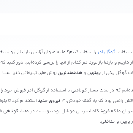
اهنمای انتخاب بهترین‌ها
تبلیغات،
گوگل ادز
را انتخاب کنیم؟ ما به عنوان آژانس بازاریابی و تبلیغ
داریم و بارها بازخورد هر کدام از آنها را بررسی کرده‌ایم. باور کنید که
و اصطلاحات گوگل ادز
غات گوگل یکی از
بهترین
و
هدفمندترین
روش‌های تبلیغاتی دنیا است!
ه‌ایم که در مدت بسیار کوتاهی با استفاده از گوگل ادز فروش خود را
یست؟ چگونه در آن تبلیغ کنیم؟
لیغاتش راضی بود که به گفته خودش،
3 نیروی جدید
استخدام کرد تا بتوا
یان ما که فروشگاه اینترنتی موبایل بود، توانست در
مدت کوتاهی
ف
 را دقیق‌تر هدف‌ بگیرید
 پایین و حداقلی.
کلمات کلیدی بیشتر می‌فروشند؟