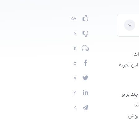
57
2
11
ات
5
 این تجربه
7
4
چند برابر
ند
9
روش