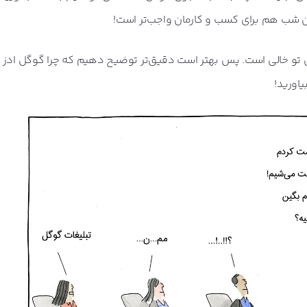
 گوگل ادز آماده کنیم؟
نان شب هم برای کسب و کارمان واجب‌تر است!
ی تو خالی است. پس بهتر است دقیق‌تر توضیح دهیم که چرا گوگل ادز م
یاورید!
ار می‌کند؟
ادز را بشناسیم
دانیم تا حساب کاربریمان مسدود نشود!
ر چه وضعیتی است؟
انبه!