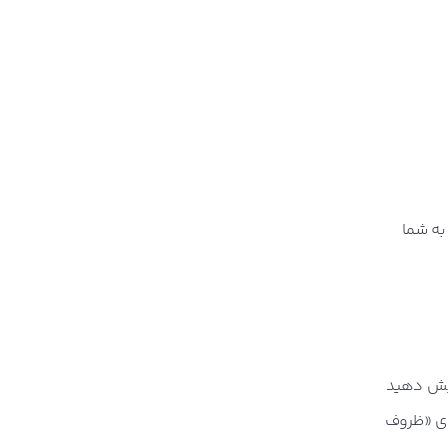
، به شما
ایش دهید
دی «ظروف