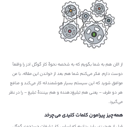
چگونه سایت خود را برای تبلیغات در گوگل ادز آماده
کنیم؟
امتیاز کیفی (Quality Score) در گوگل ادز چیست؟
تبلیغات در جستجوی گوگل چگونه کار می‌کند؟
از الان هم به شما بگویم که به شخصه نحوۀ کار گوگل ادز را واقعاً
انواع متن تبلیغ در جستجوی گوگل ادز را بشناسیم
دوست دارم. فکر می‌کنم شما هم بعد از خواندن این مقاله، با من
موافق شوید که این سیستم بسیار هوشمندانه کار می‌کند و منافع
هرآنچه باید از قوانین گوگل ادز بدانیم تا حساب کاربریمان
مسدود نشود!
هر دو طرف – یعنی هم تبلیغ‌دهنده و هم بینندۀ تبلیغ – را در نظر
می‌گیرد.
از کجا بدانیم تبلیغات گوگل ما در چه وضعیتی است؟
همه‌چیز پیرامون کلمات کلیدی می‌چرخد
قبل از هرچیزی، باید بدانیم که اساس کار تبلیغات جستجوی گوگل
گوگل ادز یا سئو؟ یک بررسی همه جانبه!