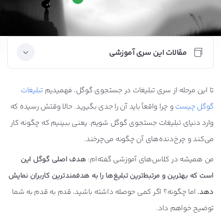
مقالات این سری آموزشی
انواع کلمات کلیدی در گوگل ادز + راهنمای انتخاب
تا این مرحله از سری تبلیغات در جستجوی گوگل، فهمیدیم
تبلیغات
بهترین‌ها
گوگل چیست
و چرا واقعاً باید آن را جدی بگیرید. حالا وقتش رسیده که
وارد دنیای تبلیغات جستجوی گوگل شویم. یعنی ببینیم که چگونه کار
مهم‌ترین و پرکاربردترین مفاهیم و اصطلاحات گوگل ادز
می‌کند و چرخ‌دنده‌های آن چگونه می‌چرخند.
تبلیغات گوگل ادز (ادوردز سابق) چیست؟ چگونه در آن
من همیشه در کلاس‌های آموزشی گفته‌ام:
هدف اصلی گوگل این
تبلیغ کنیم؟
است که بهترین و مرتبط‌ترین تبلیغ‌ها را به هدفمندترین کاربران نمایش
با تنظیمات اصولی گوگل ادز، مخاطب را دقیق‌تر هدف‌
دهد.
اما چگونه؟ اگر کمی حوصله داشته باشید، قدم به قدم به شما
بگیرید
توضیح خواهم داد.
نرخ تبدیل گوگل ادز چیست؟ کدام کلمات کلیدی بیشتر