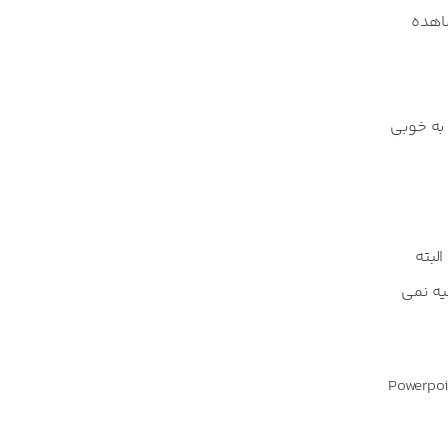
اهده
 به خوبی
. البته
صیه نمی
ش آمده است که با کلیک کردن بر روی یکی از لینک های نتایج جستجو، با یک فایل PDF یا Powerpoint