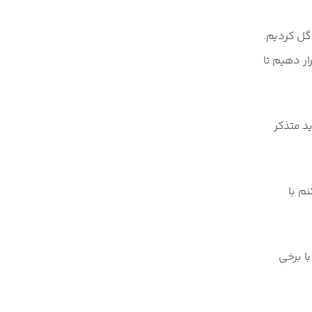
گل کردیم.
ر دهیم تا
باید متذکر
 کنم با
با برخی