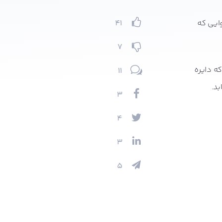
انی و خارجی، توانستیم فهرستی از 10 نوع محتوایی که
41
7
11
د.
3
4
3
5