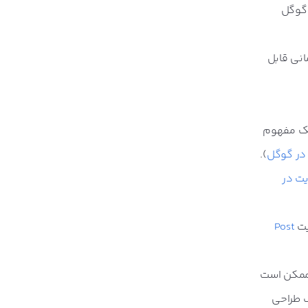
 گوگل
مانی قابل
 یک مفهوم
 در گوگل
).
یت در
یت
Post
 ممکن است
ف طراحی