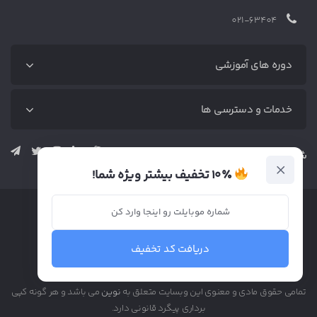
021-63404
دوره های آموزشی
دوره‌های آموزشی
خدمات و دسترسی ها
آموزش رایگان
دوره دیجیتال مارکتینگ (پکیج کامل)
متخصص‌ها
شبکه‌های اجتماعی نوین
دوره بازاریابی محتوا (پکیج کامل)
خدمات
۱۰٪ تخفیف بیشتر ویژه شما!
دوره سئو (پکیج کامل)
وبلاگ
دوره اینستاگرام
تماس
دوره تولید محتوا
دریافت کد تخفیف
دوره تبلیغات در گوگل
دوره ادمینی اینستاگرام
تمامی حقوق مادی و معنوی این وبسایت متعلق به
نوین
می باشد و هر گونه کپی
برداری پیگرد قانونی دارد.