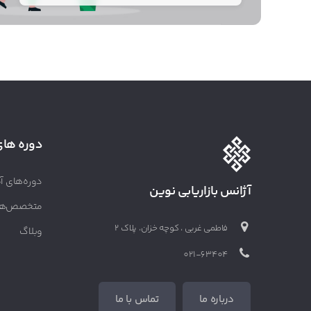
دوره های
دوره‌های آ
آژانس بازاریابی نوین
متخصص‌ها
فاطمی غربی ، کوچه خزان، پلاک 2
وبلاگ
021-63404
درباره ما
تماس با ما