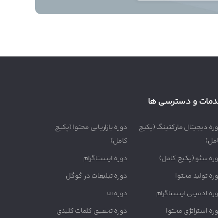
دمات و دسترسی ها
ره دیجیتال مارکتینگ (پکیج
دوره بازاریابی محتوا (پکیج
مل)
کامل)
ره سئو (پکیج کامل)
دوره اینستاگرام
ره تولید محتوا
دوره تبلیغات در گوگل
ره ادمینی اینستاگرام
دوره ui
ره استراتژی محتوا
دوره تحقیق کلمات کلیدی